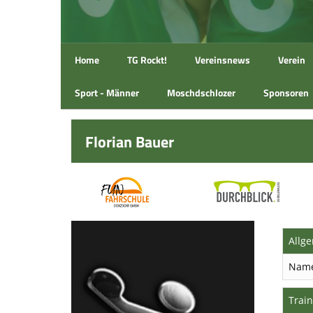
Home
TG Rockt!
Vereinsnews
Verein
Sport - Männer
Moschdschlozer
Sponsoren
Florian Bauer
Allg
Nam
Train