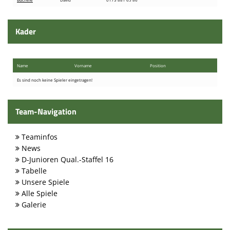
Spielstätten
Kontaktformular
Kader
Name
Vorname
Position
Es sind noch keine Spieler eingetragen!
Team-Navigation
Teaminfos
News
D-Junioren Qual.-Staffel 16
Tabelle
Unsere Spiele
Alle Spiele
Galerie