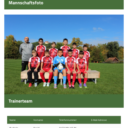
Mannschaftsfoto
Volleyball
Tennis
Sport - Kids
Leichtathletik
Sport - Frauen
Sport - Mixed
Sport - Männer
Moschdschlozer
Trainerteam
Sponsoren
Trainingszeiten
Name
Vorname
Telefon​nummer
E-Mail Adresse
Buchele
David
0173 881 65 86