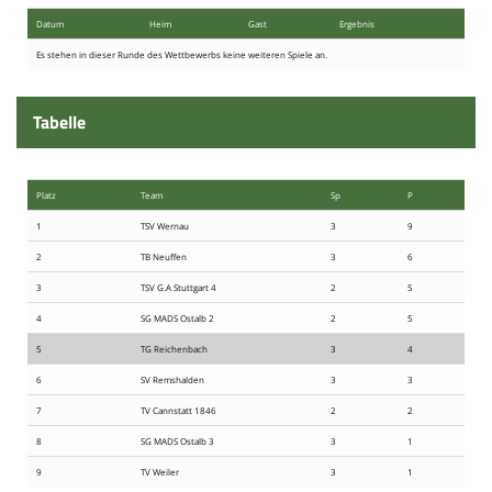
Spielstätten
Datum
Heim
Gast
Ergebnis
Kontaktformular
Es stehen in dieser Runde des Wettbewerbs keine weiteren Spiele an.
Tabelle
Platz
Team
Sp
P
1
TSV Wernau
3
9
2
TB Neuffen
3
6
3
TSV G.A Stuttgart 4
2
5
4
SG MADS Ostalb 2
2
5
5
TG Reichenbach
3
4
6
SV Remshalden
3
3
7
TV Cannstatt 1846
2
2
8
SG MADS Ostalb 3
3
1
9
TV Weiler
3
1