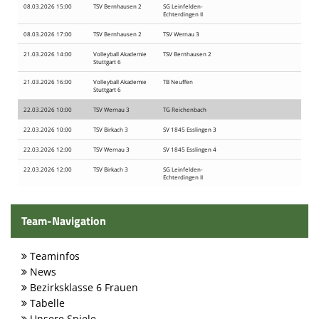
08.03.2026 15:00
TSV Bernhausen 2
SG Leinfelden-
Echterdingen II
08.03.2026 17:00
TSV Bernhausen 2
TSV Wernau 3
21.03.2026 14:00
Volleyball Akademie
TSV Bernhausen 2
Stuttgart 6
21.03.2026 16:00
Volleyball Akademie
TB Neuffen
Stuttgart 6
22.03.2026 10:00
TSV Wernau 3
TG Reichenbach
22.03.2026 10:00
TSV Birkach 3
SV 1845 Esslingen 3
22.03.2026 12:00
TSV Wernau 3
SV 1845 Esslingen 4
22.03.2026 12:00
TSV Birkach 3
SG Leinfelden-
Echterdingen II
Team-Navigation
Teaminfos
News
Bezirksklasse 6 Frauen
Tabelle
Unsere Spiele