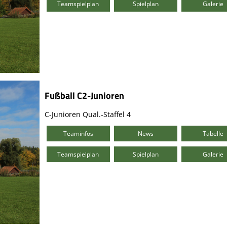
Teamspielplan
Spielplan
Galerie
Fußball C2-Junioren
C-Junioren Qual.-Staffel 4
Teaminfos
News
Tabelle
Teamspielplan
Spielplan
Galerie