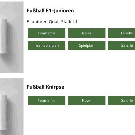
Fußball E1-Junioren
E-Junioren Quali-Staffel 1
Teaminfos
News
Tabelle
Teamspielplan
Spielplan
Galerie
Fußball Knirpse
Teaminfos
News
Galerie