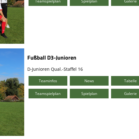
Teamspielplan
Spielplan
Galerie
Fußball D3-Junioren
D-Junioren Qual.-Staffel 16
Teaminfos
News
Tabelle
Teamspielplan
Spielplan
Galerie