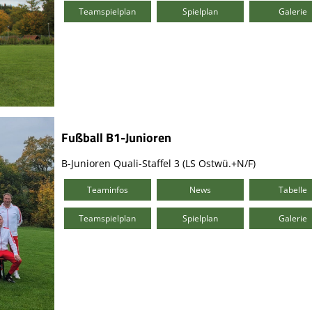
Teamspielplan
Spielplan
Galerie
Fußball B1-Junioren
B-Junioren Quali-Staffel 3 (LS Ostwü.+N/F)
Teaminfos
News
Tabelle
Teamspielplan
Spielplan
Galerie