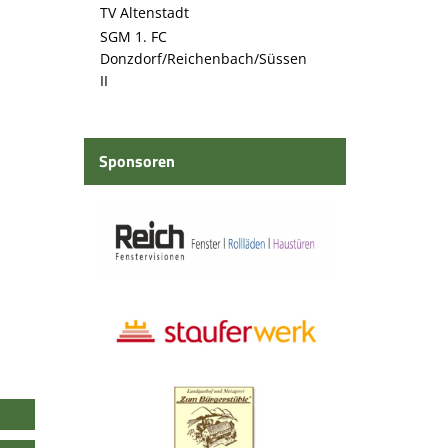
TV Altenstadt
SGM 1. FC
Donzdorf/Reichenbach/Süssen
II
Sponsoren