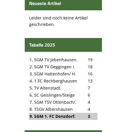
Neueste Artikel
Leider sind noch keine Artikel
geschrieben.
Tabelle 2025
1. SGM TV Jebenhausen.
19
2. SGM TV Deggingen i.
18
3. SGM Hattenhofen/ H.
16
4. 1.FC Rechberghausen
13
5. TV Altenstadt
7
6. SC Geislingen/Steige
6
7. SGM TSV Ottenbach/.
4
8. TSGV Albershausen
4
9. SGM 1. FC Donzdorf.
3