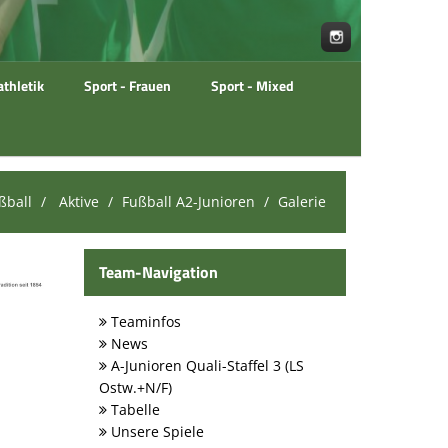
athletik
Sport - Frauen
Sport - Mixed
ßball
Aktive
Fußball A2-Junioren
Galerie
Team-Navigation
Teaminfos
News
A-Junioren Quali-Staffel 3 (LS
Ostw.+N/F)
Tabelle
Unsere Spiele