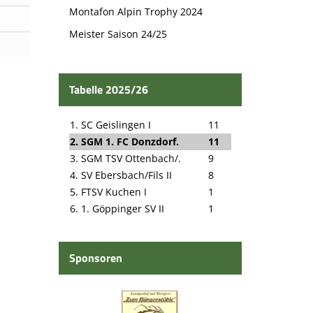
Montafon Alpin Trophy 2024
Meister Saison 24/25
Tabelle 2025/26
1. SC Geislingen I
11
2. SGM 1. FC Donzdorf.
11
3. SGM TSV Ottenbach/.
9
4. SV Ebersbach/Fils II
8
5. FTSV Kuchen I
1
6. 1. Göppinger SV II
1
Sponsoren