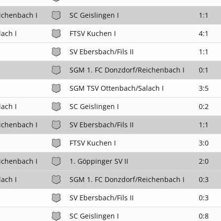
ichenbach I
SC Geislingen I
1:1
ach I
FTSV Kuchen I
4:1
SV Ebersbach/Fils II
1:1
SGM 1. FC Donzdorf/Reichenbach I
0:1
SGM TSV Ottenbach/Salach I
3:5
ach I
SC Geislingen I
0:2
ichenbach I
SV Ebersbach/Fils II
1:1
FTSV Kuchen I
3:0
ichenbach I
1. Göppinger SV II
2:0
ach I
SGM 1. FC Donzdorf/Reichenbach I
0:3
SV Ebersbach/Fils II
0:3
SC Geislingen I
0:8