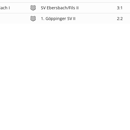
ach I
SV Ebersbach/Fils II
3:1
1. Göppinger SV II
2:2