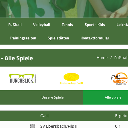
Fußball
Volleyball
Tennis
Sport - Kids
Leicht
Trainingszeiten
Spielstätten
Kontaktformular
- Alle Spiele
Home
Fußbal
Unsere Spiele
Alle Spiele
Gast
Ergebn
SV Ebersbach/Fils II
0:1