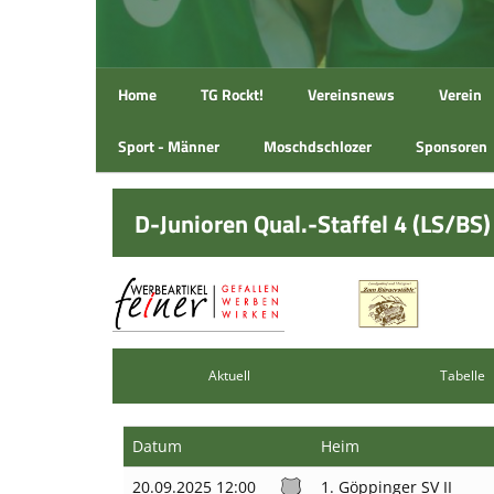
Home
TG Rockt!
Vereinsnews
Verein
Sport - Männer
Moschdschlozer
Sponsoren
D-Junioren Qual.-Staffel 4 (LS/BS) 
Aktuell
Tabelle
Datum
Heim
20.09.2025 12:00
1. Göppinger SV II