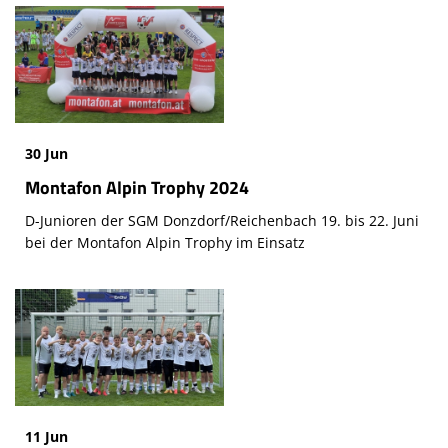
Volleyball
Tennis
Sport - Kids
30 Jun
Leichtathletik
Montafon Alpin Trophy 2024
Sport - Frauen
D-Junioren der SGM Donzdorf/Reichenbach 19. bis 22. Juni
Sport - Mixed
bei der Montafon Alpin Trophy im Einsatz
Sport - Männer
Moschdschlozer
Sponsoren
Trainingszeiten
11 Jun