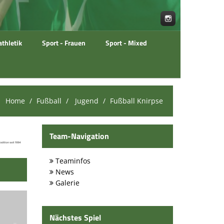
athletik
Sport - Frauen
Sport - Mixed
Home
Fußball
Jugend
Fußball Knirpse
Team-Navigation
Teaminfos
News
Galerie
Nächstes Spiel