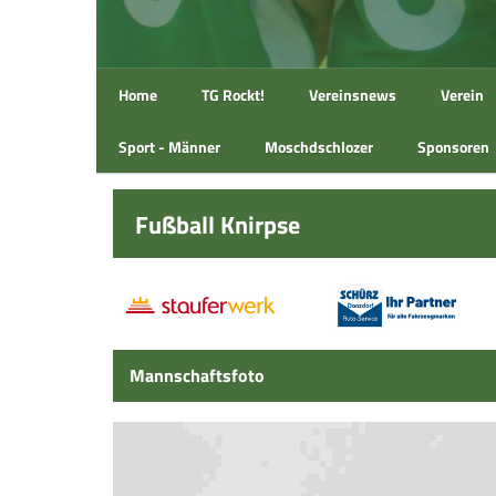
Home
TG Rockt!
Vereinsnews
Verein
Sport - Männer
Moschdschlozer
Sponsoren
Fußball Knirpse
Mannschaftsfoto