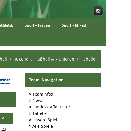
athletik
Sport - Frauen
Sport - Mixed
ball
Jugend
Fußball A1-Junioren
Tabelle
Team-Navigation
Teaminfos
News
Landesstaffel Mitte
Tabelle
P
Unsere Spiele
Alle Spiele
23