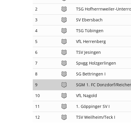
2
TSG Hofherrnweiler-Unter
3
SV Ebersbach
4
TSG Tübingen
5
VfL Herrenberg
6
TSV Jesingen
7
Spvgg Holzgerlingen
8
SG Bettringen I
9
SGM 1. FC Donzdorf/Reiche
10
VfL Nagold
11
1. Göppinger SV I
12
TSV Weilheim/Teck I