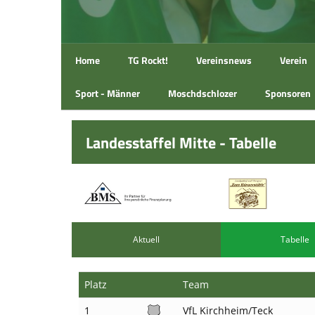
Home
TG Rockt!
Vereinsnews
Verein
Sport - Männer
Moschdschlozer
Sponsoren
Landesstaffel Mitte - Tabelle
Aktuell
Tabelle
Platz
Team
1
VfL Kirchheim/Teck