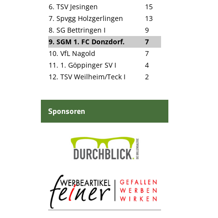
6. TSV Jesingen
15
7. Spvgg Holzgerlingen
13
8. SG Bettringen I
9
9. SGM 1. FC Donzdorf.
7
10. VfL Nagold
7
11. 1. Göppinger SV I
4
12. TSV Weilheim/Teck I
2
Sponsoren