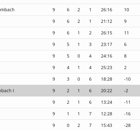
rombach
9
6
2
1
26:16
10
9
6
2
1
21:12
9
9
6
1
2
26:15
11
9
5
1
3
23:17
6
9
5
0
4
24:16
8
9
4
1
4
25:23
2
9
3
0
6
18:28
-10
nbach I
9
2
1
6
20:22
-2
9
2
1
6
13:24
-11
9
1
1
7
12:28
-16
9
0
2
7
15:43
-28