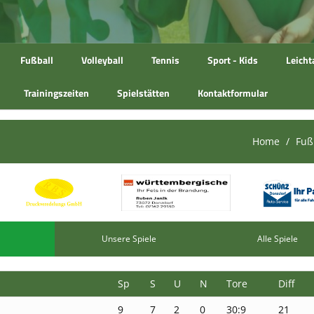
Fußball
Volleyball
Tennis
Sport - Kids
Leicht
Trainingszeiten
Spielstätten
Kontaktformular
Home
Fuß
Unsere Spiele
Alle Spiele
Sp
S
U
N
Tore
Diff
9
7
2
0
30:9
21