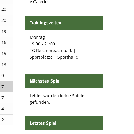
Galerie
20
20
Trainingszeiten
19
Montag
16
19:00 - 21:00
TG Reichenbach u. R. |
15
Sportplätze + Sporthalle
13
9
Nächstes Spiel
7
Leider wurden keine Spiele
7
gefunden.
4
2
Letztes Spiel