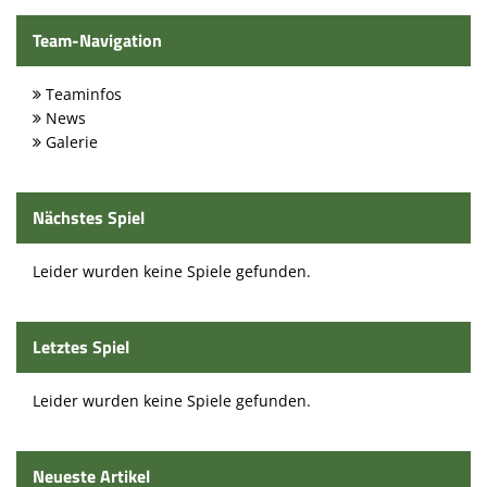
Spielstätten
Team-Navigation
Kontaktformular
Teaminfos
News
Galerie
Nächstes Spiel
Leider wurden keine Spiele gefunden.
Letztes Spiel
Leider wurden keine Spiele gefunden.
Neueste Artikel