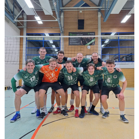
Volleyball
Tennis
Sport - Kids
Leichtathletik
Sport - Frauen
Sport - Mixed
Sport - Männer
Moschdschlozer
Sponsoren
Trainingszeiten