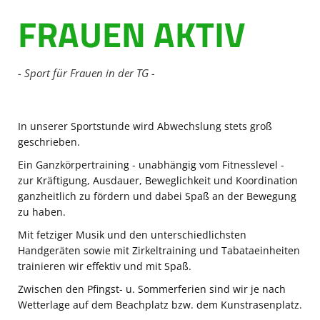
FRAUEN AKTIV
Volleyball
Tennis
- Sport für Frauen in der TG -
Sport - Kids
Leichtathletik
In unserer Sportstunde wird Abwechslung stets groß
Sport - Frauen
geschrieben.
Ein Ganzkörpertraining - unabhängig vom Fitnesslevel -
Sport - Mixed
zur Kräftigung, Ausdauer, Beweglichkeit und Koordination
ganzheitlich zu fördern und dabei Spaß an der Bewegung
Sport - Männer
zu haben.
Moschdschlozer
Mit fetziger Musik und den unterschiedlichsten
Handgeräten sowie mit Zirkeltraining und Tabataeinheiten
Sponsoren
trainieren wir effektiv und mit Spaß.
Zwischen den Pfingst- u. Sommerferien sind wir je nach
Trainingszeiten
Wetterlage auf dem Beachplatz bzw. dem Kunstrasenplatz.