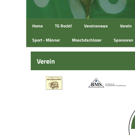
Home
TG Rockt!
Vereinsnews
Verein
Sport - Männer
Moschdschlozer
Sponsoren
Verein