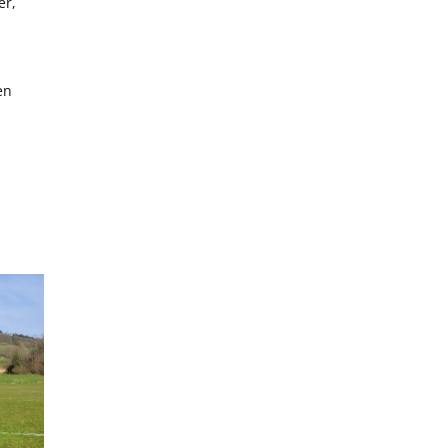
er,
en