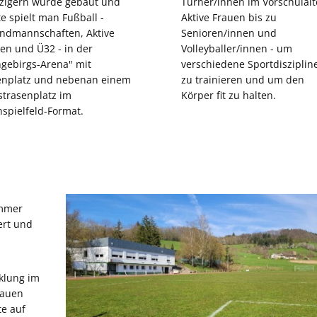
zigern wurde gebaut und
Turner/innen im Vorschulalt
e spielt man Fußball -
Aktive Frauen bis zu
ndmannschaften, Aktive
Senioren/innen und
en und Ü32 - in der
Volleyballer/innen - um
gebirgs-Arena" mit
verschiedene Sportdisziplin
enplatz und nebenan einem
zu trainieren und um den
trasenplatz im
Körper fit zu halten.
nspielfeld-Format.
mmer
ert und
cklung im
rauen
te auf