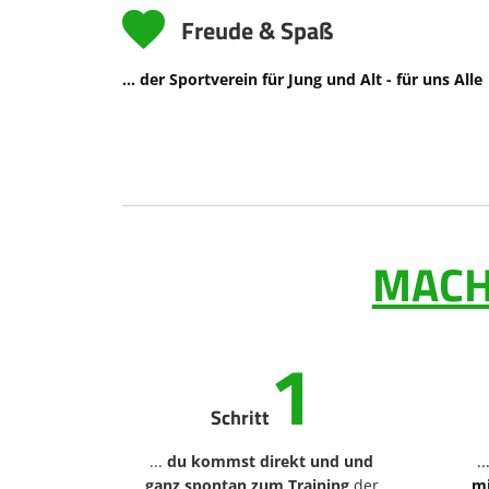
Freude & Spaß
... der Sportverein für Jung und Alt - für uns Alle
MACH
1
Schritt
...
du kommst direkt und und
..
ganz spontan zum Training
der
mi