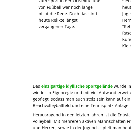
zum Sport in der Ortsmitte und
Sieb
von Fußball war noch lange
heut
nicht die Rede. Doch das sind
Juge
heute Relikte längst
Herr
vergangener Tage.
"Reh
Ras
Kuns
Klei
Das
einzigartige idyllische Sportgelände
wurde i
wieder in Eigenregie und mit viel Aufwand erweit
gepflegt, sodass man auch stolz sein kann auf ein
Beachvolleyballfeld und eine Tennisplatz-Anlage.
Herausragend in den letzten Jahren ist die Entwi
Volleyball. Mit mehreren aktiven Mannschaften F
und Herren, sowie in der Jugend - spielt man heu