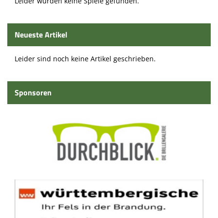
Spielstätten
Leider wurden keine Spiele gefunden.
Kontaktformular
Neueste Artikel
Leider sind noch keine Artikel geschrieben.
Sponsoren