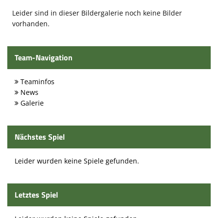
Leider sind in dieser Bildergalerie noch keine Bilder
Volleyball
vorhanden.
Tennis
Sport - Kids
Team-Navigation
Leichtathletik
Teaminfos
News
Sport - Frauen
Galerie
Sport - Mixed
Nächstes Spiel
Sport - Männer
Moschdschlozer
Leider wurden keine Spiele gefunden.
Sponsoren
Letztes Spiel
Trainingszeiten