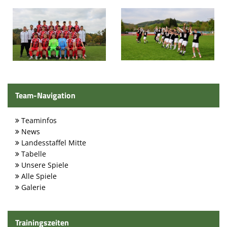
Volleyball
Tennis
Sport - Kids
Leichtathletik
Team-Navigation
Sport - Frauen
Teaminfos
Sport - Mixed
News
Sport - Männer
Landesstaffel Mitte
Tabelle
Moschdschlozer
Unsere Spiele
Alle Spiele
Sponsoren
Galerie
Trainingszeiten
Trainingszeiten