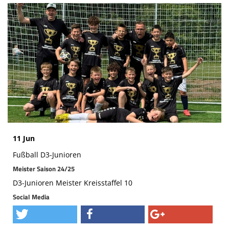
Volleyball
Tennis
Sport - Kids
Leichtathletik
Sport - Frauen
Sport - Mixed
11 Jun
Sport - Männer
Fußball D3-Junioren
Moschdschlozer
Meister Saison 24/25
D3-Junioren Meister Kreisstaffel 10
Sponsoren
Social Media
Trainingszeiten